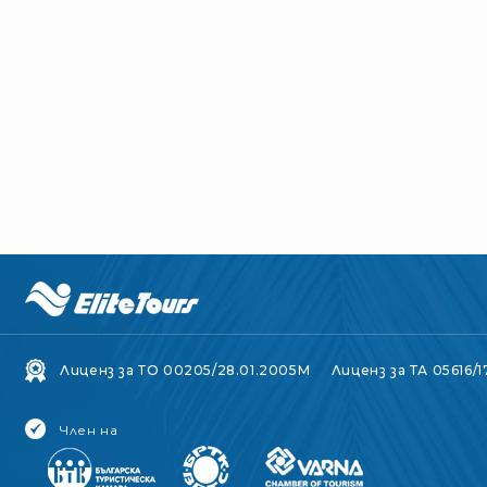
Лиценз за ТО 00205/28.01.2005M
Лиценз за ТА 05616/1
Член на