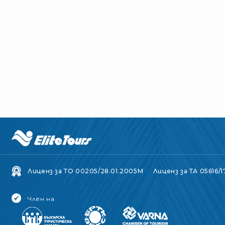
Лиценз за ТО 00205/28.01.2005M
Лиценз за ТА 05616/1
Член на