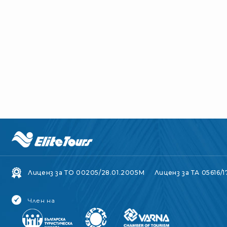
Лиценз за ТО 00205/28.01.2005M
Лиценз за ТА 05616/1
Член на