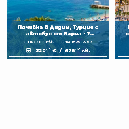
Почивка в Дидим, Турция с
автобус от Варна - 7
нощувки
9 дни / 7 нощувки
дата: 16.08.2026 г.
.13
.12
320
€
/
626
лв.