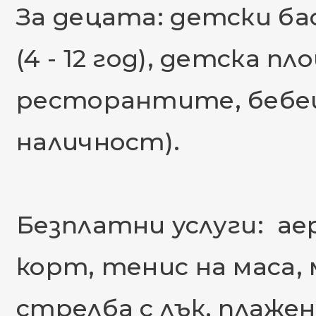
За децата: детски ба
(4 - 12 год), детска 
ресторантите, бебеш
наличност).
Безплатни услуги: ае
корт, тенис на маса, 
стрелба с лък, плаже