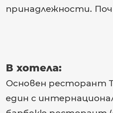
принадлежности. Почи
В хотела:
Основен ресторант Th
един с интернационал