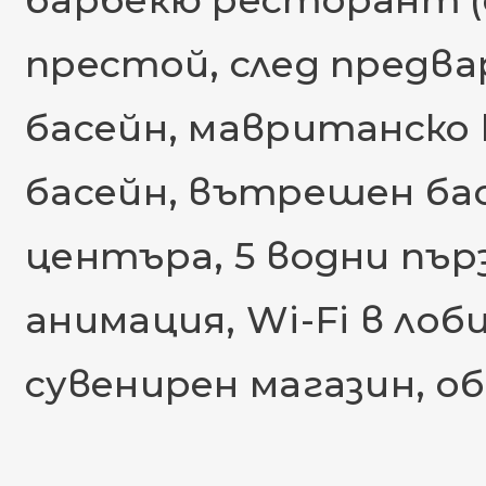
барбекю ресторант (
престой, след предва
басейн, мавританско 
басейн, вътрешен бас
центъра, 5 водни пърз
анимация, Wi-Fi в ло
сувенирен магазин, об