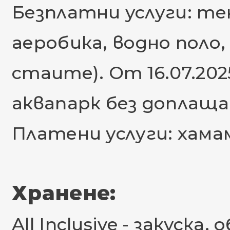
Безплатни услуги: тен
аеробика, водно поло,
стаите). От 16.07.20
аквапарк без доплаща
Платени услуги: хамам
Хранене:
All Inclusive - закуска