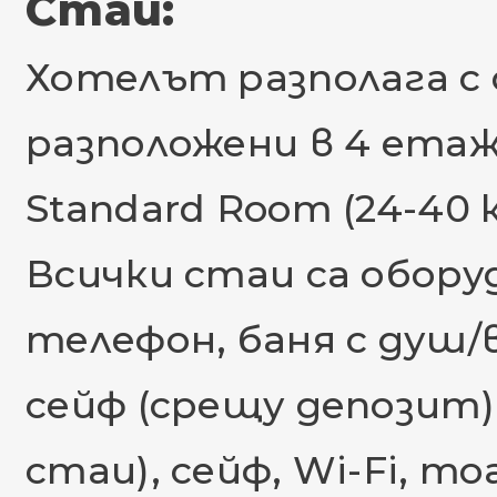
Стаи:
Хотелът разполага с 
разположени в 4 етажн
Standard Room (24-40 к
Всички стаи са обору
телефон, баня с душ/в
сейф (срещу депозит),
стаи), сейф, Wi-Fi, т