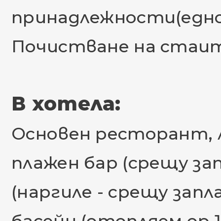
принадлежности(едно
Почистване на стаите
В хотела:
Основен ресторант, ло
плажен бар (срещу за
(наргиле - срещу зап