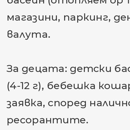
басейн (отопляем ор 1
магазини, паркинг, д
валута.
За децата: детски ба
(4-12 г), бебешка кош
заявка, според налич
ресорантите.