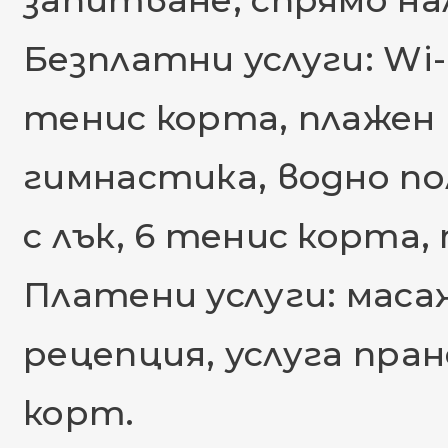
запитване, спрямо н
Безплатни услуги: Wi-F
тенис корта, плажен 
гимнастика, водно пол
с лък, 6 тенис корта,
Платени услуги: маса
рецепция, услуга пран
корт.