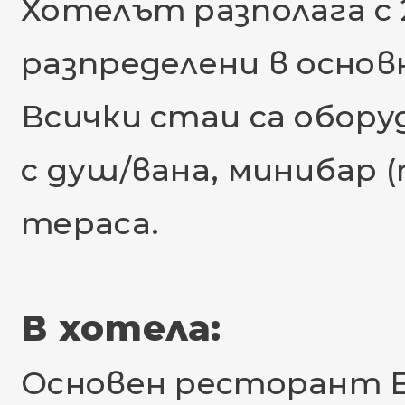
Хотелът разполага с 26
разпределени в основн
Всички стаи са обору
с душ/вана, минибар (
тераса.
В хотела:
Основен ресторант El 