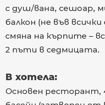
с душ/вана, сешоар, м
балкон (не във всичк
смяна на кърпите – вс
2 пъти в седмицата.
В хотела:
Основен ресторант, 4