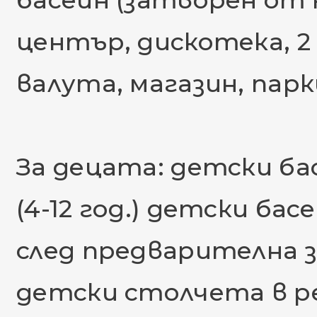
басейн (затворен от 
център, дискотека, 2
валута, магазин, парк
За децата: детски ба
(4-12 год.) детски ба
след предварителна з
детски столчета в 