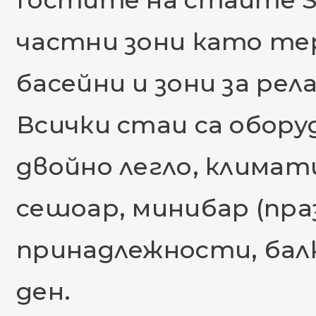
Гостите на стаите St
частни зони като тер
басейни и зони за рела
Всички стаи са обору
двойно легло, климати
сешоар, минибар (праз
принадлежности, балк
ден.