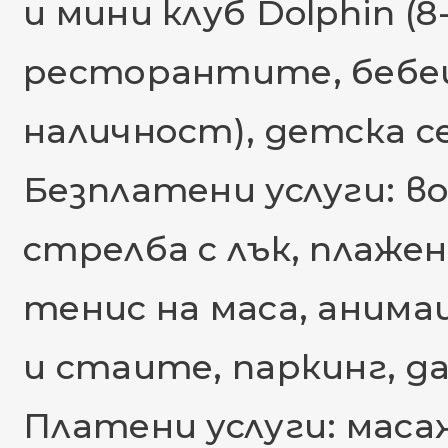
и мини клуб Dolphin (8
ресторантите, бебеш
наличност), детска се
Безплатени услуги: в
стрелба с лък, плажен
тенис на маса, анима
и стаите, паркинг, д
Платени услуги: масаж