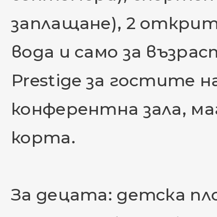
заплащане), 2 открит
вода и само за възрас
Prestige за гостите на
конферентна зала, ма
корта.
За децата: детска пло