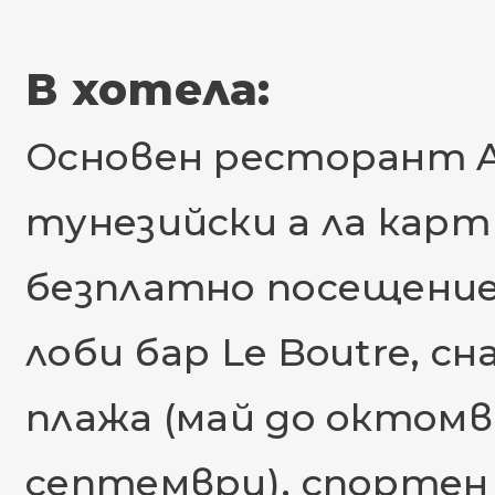
В хотела:
Основен ресторант A
тунезийски а ла карт
безплатно посещение,
лоби бар Le Boutre, сн
плажа (май до октомв
септември), спортен