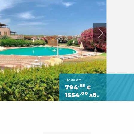
Цена от
.55
794
€
.00
1554
лв.