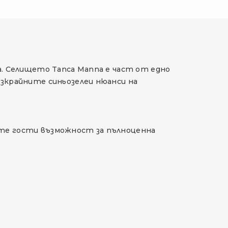
на. Селището Tanca Manna е част от едно
езкрайните синьозелеи нюанси на
ите гости възможност за пълноценна