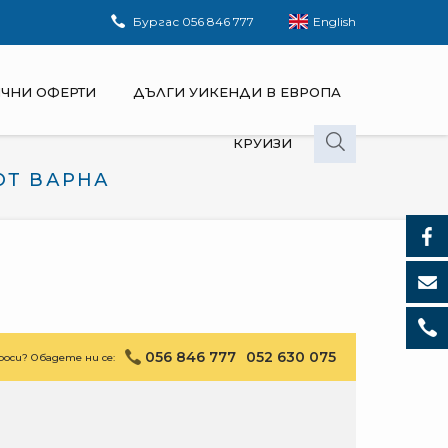
Бургас
056 846 777
English
ЧНИ ОФЕРТИ
ДЪЛГИ УИКЕНДИ В ЕВРОПА
КРУИЗИ
ОТ ВАРНА
056 846 777
052 630 075
оси? Обадете ни се: