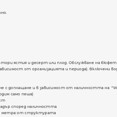
но.
втори ястия и десерт или плод. Обслужване на бюфет 
ависимост от организацията и периода). Включени вода
ане с доплащане и в зависимост от наличността на "Wh
одим само пеша)
уст
 чадър според наличността
300 метра от структурата