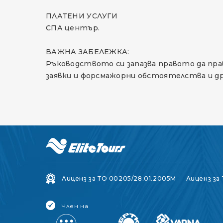
ПЛАТЕНИ УСЛУГИ
СПА център.
ВАЖНА ЗАБЕЛЕЖКА:
Ръководството си запазва правото да пра
заявки и форсмажорни обстоятелства и др
Лиценз за ТО 00205/28.01.2005M
Лиценз за 
Член на