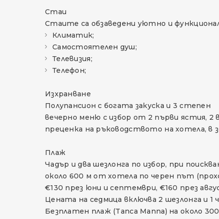
Стаи
Стаите са обзаведени уютно и функционал
Климатик;
Самостоятелен душ;
Телевизия;
Телефон;
Изхранване
Полупансион с богата закуска и 3 степен
вечерно меню с избор от 2 първи ястия, 2 
преценка на ръководството на хотела, в з
Плаж
Чадър и два шезлонга по избор, при поискв
около 600 м от хотела по черен път (прох
€130 през юни и септември, €160 през авг
Цената на седмица включва 2 шезлонга и 1
Безплатен плаж (Tanca Manna) на около 