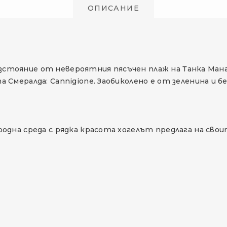
ОПИСАНИЕ
 разстояние от невероятния пясъчен плаж на Танка Ма
Смералда: Cannigione. Заобиколено е от зеленина и б
одна среда с рядка красота хогелът предлага на сво