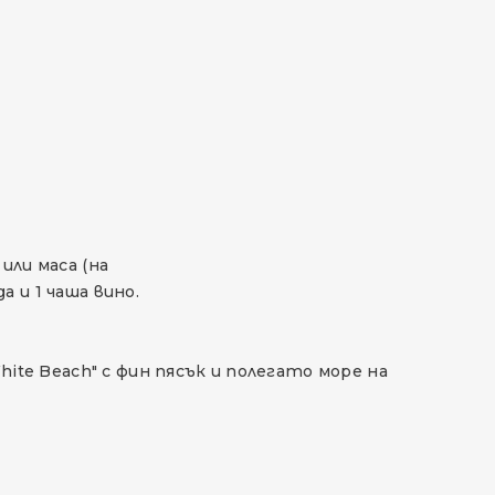
или маса (на
 и 1 чаша вино.
ite Beach" с фин пясък и полегато море на