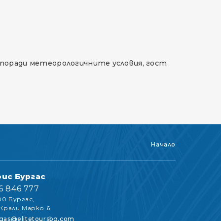
 поради метеорологичните условия, гост
Начало
ис Бургас
6 846 777
0 Бургас,
 Крали Марко 6
gas@elitetoursbg.com