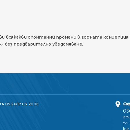
ви всякакви спонтанни промени в горната концепция
.- без предварително уведомяване.
Оф
ТА 05616/17.03.2006
05
800
ул.
bur