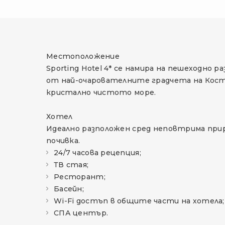
Местоположение
Sporting Hotel 4* се намира на пешеходно
от най-очарователните градчета на Коста 
кристално чистото море.
Хотел
Идеално разположен сред неповтрима прир
почивка.
24/7 часова рецепция;
ТВ стая;
Ресторант;
Басейн;
Wi-Fi достъп в общите части на хотела;
СПА център.