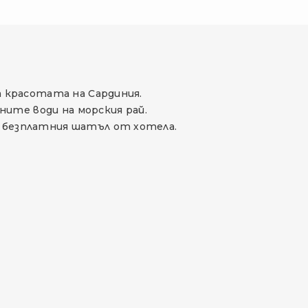
а красотата на Сардиния.
ите води на морския рай.
с безплатния шатъл от хотела.