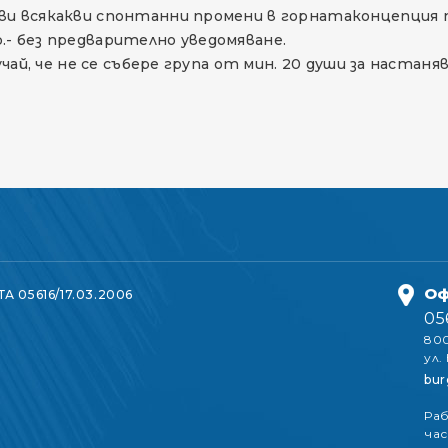
ви всякакви спонтанни промени в горнатаконцепция 
.- без предварително уведомяване.
лучай, че не се събере група от мин. 20 души за наст
Оф
ТА 05616/17.03.2006
05
800
ул.
bur
Раб
час