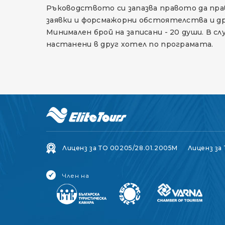
Ръководството си запазва правото да пра
заявки и форсмажорни обстоятелства и др
Минимален брой на записани - 20 души. В с
настанени в друг хотел по програмата.
Лиценз за ТО 00205/28.01.2005M
Лиценз за 
Член на