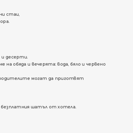
ни стаи,
ора.
 и десерти.
на обяда и вечерята: вода, бяло и червено
ято родителите могат да приготвят
с безплатния шатъл от хотела.