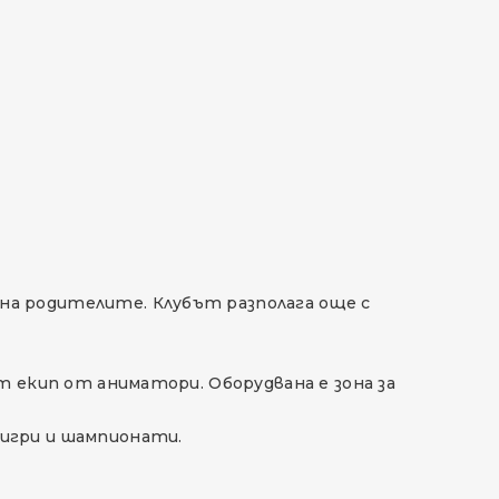
о на родителите. Клубът разполага още с
жат екип от аниматори. Оборудвана е зона за
, игри и шампионати.