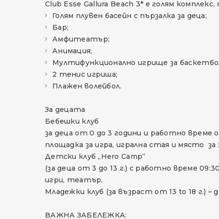
Club Esse Gallura Beach 3* е голям комплекс,
Голям плувен басейн с пързалка за деца;
Бар;
Амфитеатър;
Анимация;
Мултифункционално игрище за баскетбол
2 тенис игриша;
Плажен волейбол.
За децата
Бебешки клуб
за деца от 0 до 3 години и работно време 
площадка за игра, игрална стая и място за 
Детски клуб „Hero Camp“
(за деца от 3 до 13 г.) с работно време 09
игри, театър.
Младежки клуб (за възраст от 13 to 18 г.)
ВАЖНА ЗАБЕЛЕЖКА: