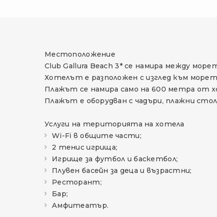
Местоположение
Club Gallura Beach 3* се намира между мор
Хотелът е разположен с изглед към морет
Плажът се намира само на 600 метра от х
Плажът е оборудван с чадъри, плажни стол
Услуги на територията на хотела
Wi-Fi в общите части;
2 тенис игрища;
Игрище за футбол и баскетбол;
Плувен басейн за деца и възрастни;
Ресторант;
Бар;
Амфитеатър.