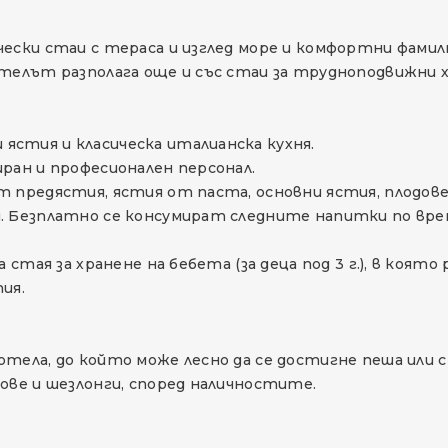
ески стаи с тераса и изглед море и комфортни фамил
телът разполага още и със стаи за трудноподвижни х
стия и класическа италианска кухня.
ран и професионален персонал.
 предястия, ястия от паста, основни ястия, плодове
 Безплатно се консумират следните напитки по време 
а стая за хранене на бебета (за деца под 3 г.), в ко
ия.
отела, до който може лесно да се достигне пеша или 
ове и шезлонги, според наличностите.