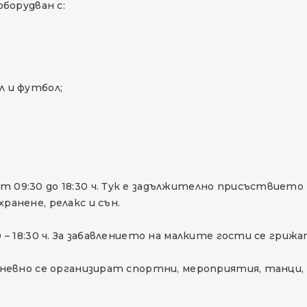
 оборудван с:
 и футбол;
от 09:30 до 18:30 ч. Тук е задължително присъствиет
хранене, релакс и сън.
:30 – 18:30 ч. За забавлението на малките гости се гри
 – дневно се организират спортни, мероприятия, танци