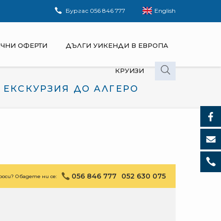
Бургас
056 846 777
English
ЧНИ ОФЕРТИ
ДЪЛГИ УИКЕНДИ В ЕВРОПА
КРУИЗИ
 ЕКСКУРЗИЯ ДО АЛГЕРО
056 846 777
052 630 075
оси? Обадете ни се: