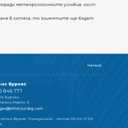
поради метеорологичните условия, гост
аняване в хотела, то клиентите ще бъдат
Начало
ис Бургас
6 846 777
0 Бургас,
 Крали Марко 6
gas@elitetoursbg.com
отно време: Понеделник - петък 09.00-17.00
а