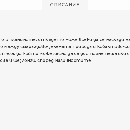
ОПИСАНИЕ
ето и планините, откъдето може всеки да се наслади н
о между смарагдово-зелената природа и кобалтово-син
отела, до който може лесно да се достигне пеша или 
ове и шезлонги, според наличностите.