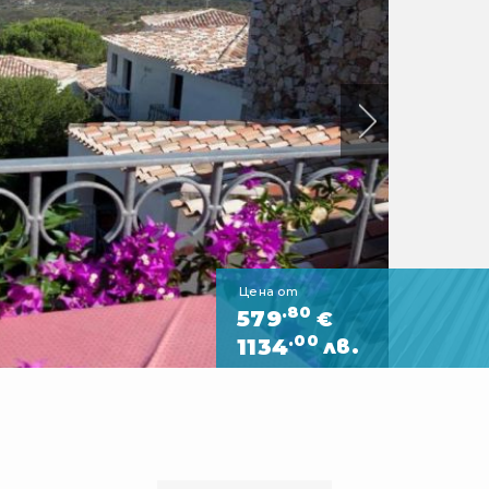
Цена от
.80
579
€
.00
1134
лв.