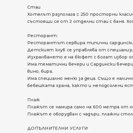
Стаи
Хотелът разполага с 250 просторни класич
състоящи се от 2 отделни стаи с баня. Хо
Ресторант:
Ресторантът сервира типични сардински я
Детският клуб се управлява от специализи
Изхранването е на бюфет с богат избор от
Има тематични вечери и Сардински вечери.
вино, бира.
Има специално меню за деца. Също е наличн
бебешката храна, както и неподсолени яст
Плаж
Плажът се намира само на 600 метра от х
Плажът е оборудван с чадъри, плажни стол
ДОПЪЛНИТЕЛНИ УСЛУГИ