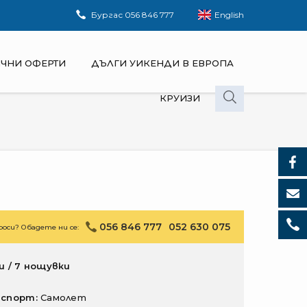
Бургас
056 846 777
English
ЧНИ ОФЕРТИ
ДЪЛГИ УИКЕНДИ В ЕВРОПА
КРУИЗИ
056 846 777
052 630 075
оси? Обадете ни се:
и / 7 нощувки
нспорт:
Самолет