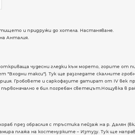
етището и придружи до хотела. Настаняване.
 на Анталия.
 откриваща чудесни гледки към морето, горите от п
т "Входни такси"). Тук ще разгледате скалните гробн
ия. Гробовете и саркофазите датират от IV век пр.н
първоначално е бил погребан светецът.Нощувка в рай
аб през обраслия с тръстика пейзаж на р. Далян (вкл
намира плажа на костенурките – Изтузу. Тук ще напра