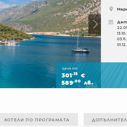
Мар
Дат
22.0
13.10
03.11
01.12
Цена от
.15
301
€
.00
589
лв.
ХОТЕЛИ ПО ПРОГРАМАТА
ДОПЪЛНИТЕ