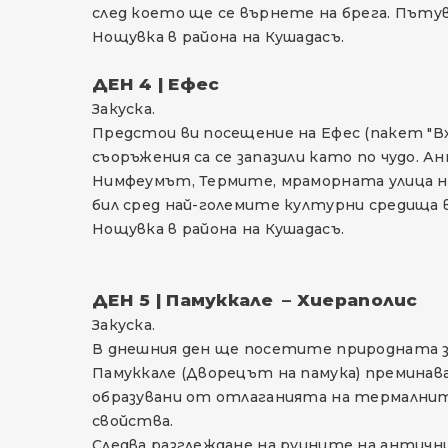
след което ще се върнете на брега. Пъту
Нощувка в района на Кушадасъ.
ДЕН 4 | Ефес
Закуска.
Предстои ви посещение на Ефес (пакет "Вх
съоръжения са се запазили като по чудо. 
Нимфеумът, Термите, мраморната улица на
бил сред най-големите културни средища в
Нощувка в района на Кушадасъ.
ДЕН 5 | Памуккале – Хиераполис
Закуска.
В днешния ден ще посетите природната з
Памуккале (Дворецът на памука) преминава
образувани от отлаганията на термалнит
свойства.
Следва разглеждане на руините на антични