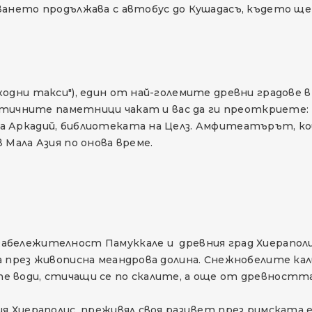
ването продължава с автобус до Кушадасъ, където ще
одни такси"), един от най-големите древни градове 
Античните паметници чакат и вас да ги преоткриете: 
 Аркадий, библиотеката на Целз. Амфитеатърът, кой
 Мала Азия по онова време.
абележителност Памуккале и древния град Хиераполи
 през живописна меандрова долина. Снежнобелите калц
е води, стичащи се по скалите, а още от древностт
я Хиераполис, преживял своя разцвет през римската 