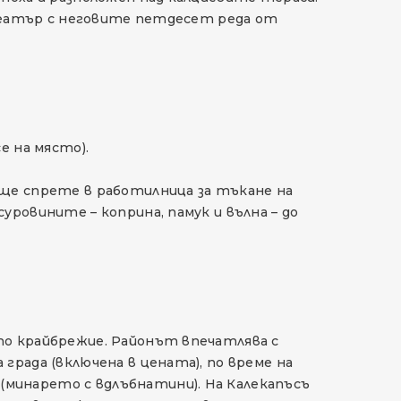
фитеатър с неговите петдесет реда от
е на място).
 ще спрете в работилница за тъкане на
уровините – коприна, памук и вълна – до
то крайбрежие. Районът впечатлява с
града (включена в цената), по време на
минарето с вдлъбнатини). На Калекапъсъ