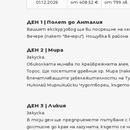
01.12.2026
от 408.52 €
от 799 лв.
ДЕН 1 | Полет до Анталия
Вашият екскурзовод ще ви посрещне на л
Вечеря (пакет "Вечери"). Нощувка в района
ДЕН 2 | Мира
Закуска.
Обиколката минава по крайбрежната алея,
Торос. Ще посетите древния гр. Мира (паке
впечатляващите забележителности на Турц
Николай Мирликийски Чудотворец, където 
ДЕН 3 | Ликия
Закуска.
В този ден ще предприемете пътуване с кор
достигне до края на лагуната, където се 