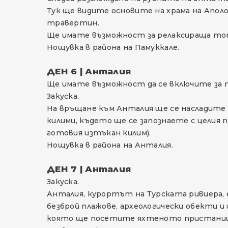
Тук ще видите основите на храма на Аполо
травертин.
Ще имате възможност за релаксираща топ
Нощувка в района на Памуккале.
ДЕН 6 | Анталия
Ще имате възможност да се включите за по
Закуска.
На връщане към Анталия ще се насладите 
килими, където ще се запознаете с целия 
готовия изтъкан килим).
Нощувка в района на Анталия.
ДЕН 7 | Анталия
Закуска.
Анталия, курортът на Турската ривиера, 
безброй плажове, археологически обекти и
която ще посетите яхтеното пристанище,