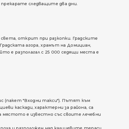
 прекарате следващите два дни.
в света, открит при разкопки. Градските
Градската агора, храмът на Домициан,
то е разполагал с 25 000 седящи места е
с (пакет "Входни такси"). Пътят към
иеви каскади, характерни за района, са
а мястото е известно със своите лечебни
епоха и разположен над калциевите тераси.