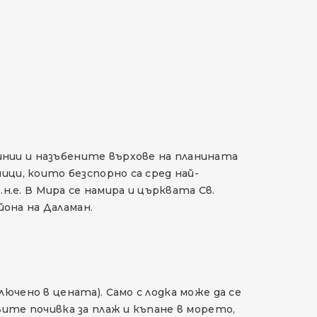
инии и назъбените върхове на планината
ици, които безспорно са сред най-
.е. В Мира се намира и църквата Св.
она на Даламан.
ючено в цената). Само с лодка може да се
вите почивка за плаж и къпане в морето,