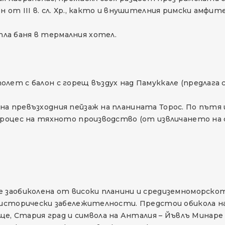
н от III в. сл. Хр., както и внушителния римски ам
ла баня в термалния хотел.
лет с балон с горещ въздух над Памуккале (предлага с
на превъзходния пейзаж на планината Торос. По пътя
процес на тяхното производство (от извличането на с
е заобиколена от високи планини и средиземноморско
 исторически забележителности. Предстои обикола на 
 Стария град и символа на Анталия – Йъвлъ Минаре (