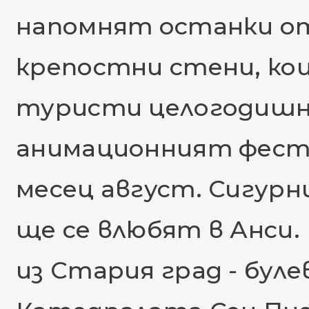
напомнят останки от
крепостни стени, ко
туристи целогодишно
анимационният фести
месец август. Сигур
ще се влюбят в Анси.
из Стария град - буле