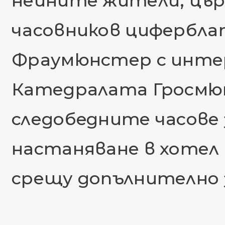
нейните жители, цър
часовников цифербла
Фраумюнстер с инте
Катедралата Гросмю
следобeдните часове 
настаняване в хотел в
срещу допълнително 