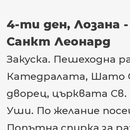
4-ти ден, Лозана 
Санкт Леонард
Закуска. Пешеходна р
Катедралата, Шато С
дворец, църквата Св.
Уши. По желание посе
Попътна спирка за ра