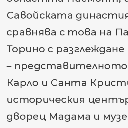
Савойската династия
сравнява с това на П
Торино с разглеждан
– представителното 
Карло и Санта Крист
историческия център
дворец Мадама и музе