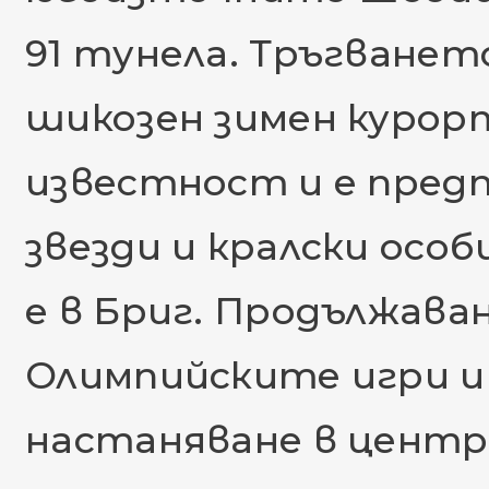
91 тунела. Тръгванет
шикозен зимен курорт
известност и е пред
звезди и кралски осо
е в Бриг. Продължаван
Олимпийските игри и
настаняване в центр