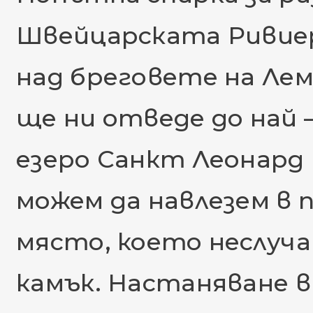
Швейцарската Ривие
над бреговете на Ле
ще ни отведе до най 
езеро Санкт Леонард 
можем да навлезем в 
място, което неслуча
камък. Настаняване в