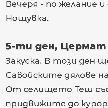
Вечеря - по желание 
Нощувка.
5-ти ден, Цермат
Закуска. В този ден 
Савойските дялове на
От селището Теш със
придвижите до куро