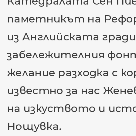
Катедралата Сен Пие
паметникът на Рефо
из Английската гради
забележителния фонт
желание разходка с ко
известно за нас Жене
на изкуството и ист
Нощувка.