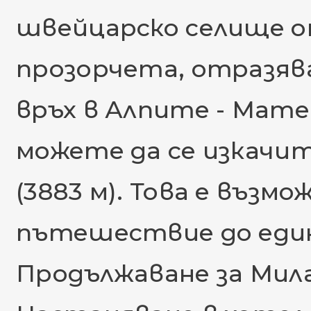
швейцарско селище о
прозорчета, отразяв
връх в Алпите - Мате
можете да се изкачи
(3883 м). Това е възм
пътешествие до един
Продължаване за Мил