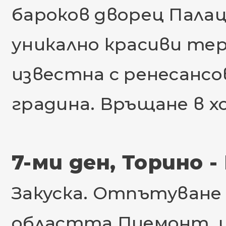
бароков дворец Палацо
уникално красиви тер
известна с ренесансо
градина. Връщане в х
7-ми ден, Торино 
Закуска. Отпътуване 
областта Пиемонт, и