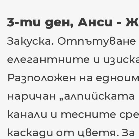
3-ти ден, Анси - 
Закуска. Отпътуване з
елегантните и изиска
Разположен на едноим
наричан „алпийската
канали и тесните сре
каскади от цветя. З