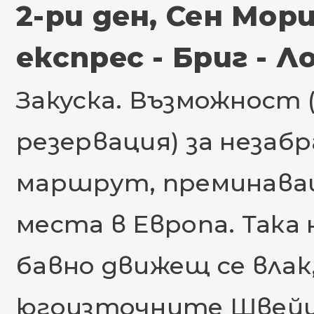
2-ри ден, Сен Мор
експрес - Бриг - Л
Закуска. Възможност 
резервация) за незаб
маршрут, преминаващ
места в Европа. Така
бавно движещ се влак,
югоизточните Швейцар