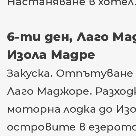
Настаняване в хотел
6-ти ден, Лаго Мад
Изола Мадре
Закуска. Отпътуване 
Лаго Маджоре. Разход
моторна лодка до Изо
островите в езерото