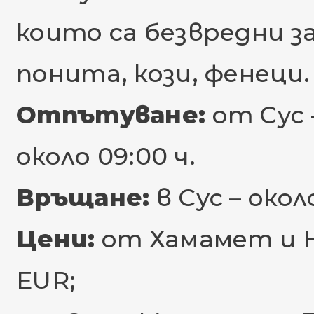
които са безвредни за
понита, кози, фенеци.
Отпътуване:
от Сус 
около 09:00 ч.
Връщане:
в Сус – около
Цени:
от Хамамет и Набу
EUR;