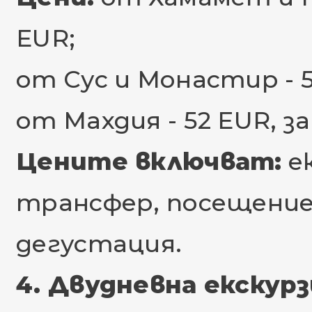
EUR;
от Сус и Монастир - 50 
от Махдия - 52 EUR, за 
Цените включват:
ек
трансфер, посещение 
дегустация.
4. Двудневна екскурз