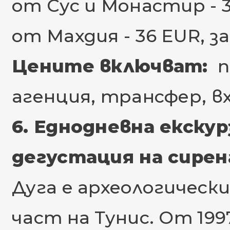
от Сус и Монастир - 32 
от Махдия - 36 EUR, за д
Цените включват:
п
агенция, трансфер, в
6. Еднодневна екскур
дегустация на сирена
Дуга е археологическ
част на Тунис. От 199