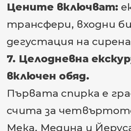
Цените включват:
ек
трансфери, входни би
дегустация на сирена
7. Целодневна екскур
включен обяд.
Първата спирка е гра
счита за четвъртот
Мека, Медина и Йерус