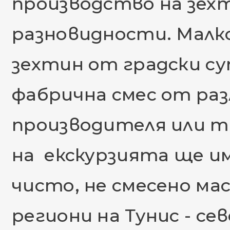
производство на зех
разновидности. Малк
зехтин от градски с
фабрична смес от ра
производителя или т
на екскурзията ще 
чисто, не смесено ма
региони на Тунис - сев