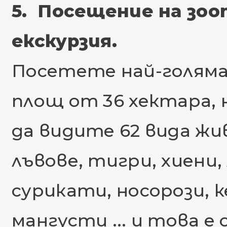
5. Посещение на зоо
екскурзия.
Посетете най-голямат
площ от 36 хектара,
да видите 62 вида жи
лъвове, тигри, хиени,
сурикати, носорози, к
мангусти ... и това е