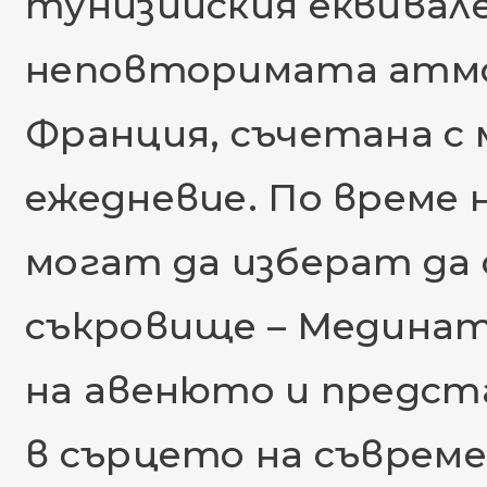
тунизийския еквивал
неповторимата атмо
Франция, съчетана с 
ежедневие. По време
могат да изберат да 
съкровище – Медината
на авенюто и предста
в сърцето на съврем