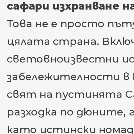
сафари изхранване на
Това не е просто път
цялата страна. Вклю
световноизвестни ис
забележителности в 
свят на пустинята Са
разходка по дюните,
като истински номад.