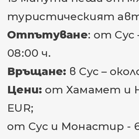
туристическият авт
Отпътуване
: от Сус
08:00 ч.
Връщане:
в Сус – около
Цени:
от Хамамет и Наб
EUR;
от Сус и Монастир - 62 