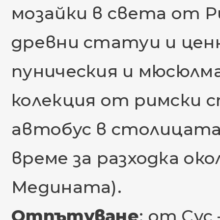
мозайки в света от Р
древни статуи и цен
пуническия и мюсюлма
колекция от римски с
автобус в столицата 
време за разходка ок
Медината).
Отпътуване
: от Сус