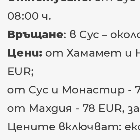
08:00 ч.
Връщане
: в Сус – окол
Цени:
от Хамамет и Наб
EUR;
от Сус и Монастир - 72 
от Махдия - 78 EUR, за 
Цените включват: екс